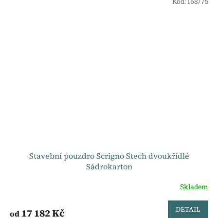
Kód:
168/75
Stavební pouzdro Scrigno Stech dvoukřídlé
Sádrokarton
Skladem
DETAIL
17 182 Kč
od