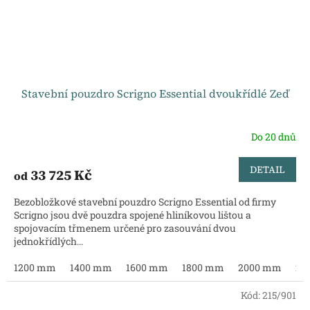
Stavební pouzdro Scrigno Essential dvoukřídlé Zeď
Do 20 dnů
DETAIL
33 725 Kč
od
Bezobložkové stavební pouzdro Scrigno Essential od firmy
Scrigno jsou dvě pouzdra spojené hliníkovou lištou a
spojovacím třmenem určené pro zasouvání dvou
jednokřídlých...
1200 mm
1400 mm
1600 mm
1800 mm
2000 mm
22
Kód:
215/901