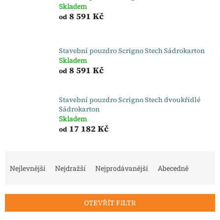
Skladem
8 591 Kč
od
Stavební pouzdro Scrigno Stech Sádrokarton
Skladem
8 591 Kč
od
Stavební pouzdro Scrigno Stech dvoukřídlé
Sádrokarton
Skladem
17 182 Kč
od
Ř
a
Nejlevnější
Nejdražší
Nejprodávanější
Abecedně
z
e
n
OTEVŘÍT FILTR
í