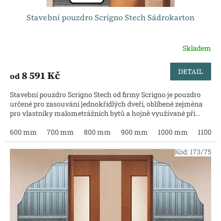
Stavební pouzdro Scrigno Stech Sádrokarton
Skladem
DETAIL
8 591 Kč
od
Stavební pouzdro Scrigno Stech od firmy Scrigno je pouzdro
určené pro zasouvání jednokřídlých dveří, oblíbené zejména
pro vlastníky malometrážních bytů a hojně využívané při...
600 mm
700 mm
800 mm
900 mm
1000 mm
1100 
Kód:
173/75