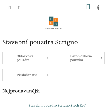
Přejít
NÁKU
na
obsah
KOŠÍK
Stavební pouzdra Scrigno
Obložková
Bezobložková
pouzdra
pouzdra
Příslušenství
Nejprodávanější
Stavební pouzdro Scrigno Stech Zeď