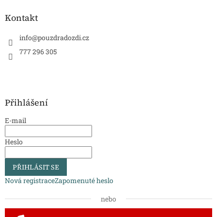
Kontakt
info
@
pouzdradozdi.cz
777 296 305
Přihlášení
E-mail
Heslo
PŘIHLÁSIT SE
Nová registrace
Zapomenuté heslo
nebo