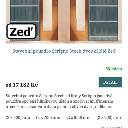
Stavební pouzdro Scrigno Stech dvoukřídlé Zeď
Skladem
DETAIL
17 182 Kč
od
Stavební pouzdro Scrigno Stech od firmy Scrigno jsou dvě
pouzdra spojené hliníkovou lištou a spojovacím třmenem
určené pro zasouvání dvou jednokřídlých dveří, oblíbené...
(2 x 600) mm
(2 x 700) mm
(2 x 800) mm
(2 x 900) mm