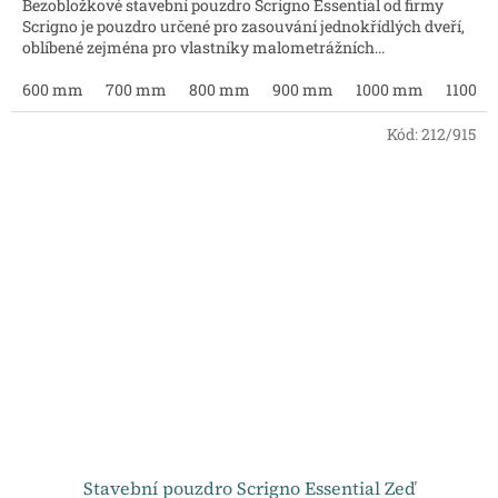
Bezobložkové stavební pouzdro Scrigno Essential od firmy
Scrigno je pouzdro určené pro zasouvání jednokřídlých dveří,
oblíbené zejména pro vlastníky malometrážních...
600 mm
700 mm
800 mm
900 mm
1000 mm
1100 
Kód:
212/915
Stavební pouzdro Scrigno Essential Zeď