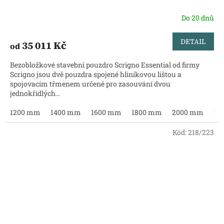
Do 20 dnů
DETAIL
35 011 Kč
od
Bezobložkové stavební pouzdro Scrigno Essential od firmy
Scrigno jsou dvě pouzdra spojené hliníkovou lištou a
spojovacím třmenem určené pro zasouvání dvou
jednokřídlých...
1200 mm
1400 mm
1600 mm
1800 mm
2000 mm
22
Kód:
218/223