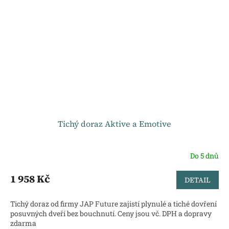
Tichý doraz Aktive a Emotive
Do 5 dnů
1 958 Kč
DETAIL
Tichý doraz od firmy JAP Future zajistí plynulé a tiché dovření
posuvných dveří bez bouchnutí. Ceny jsou vč. DPH a dopravy
zdarma