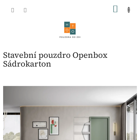
Přejít
NÁKU
na
obsah
KOŠÍK
Stavební pouzdro Openbox
Sádrokarton