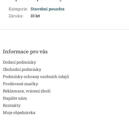
Kategorie
:
Stavební pouzdra
Záruka
:
10 let
Z
á
p
a
Informace pro vás
t
Dodací podmínky
í
Obchodní podmínky
Podmínky ochrany osobních údajů
Prodávané značky
Reklamace, vrácení zboží
Napište nám
Kontakty
Moje objednávka