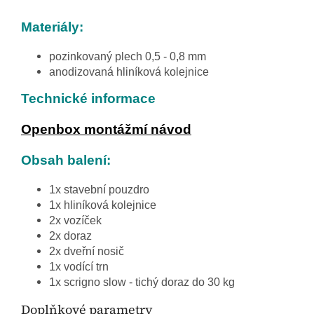
Materiály:
pozinkovaný plech 0,5 - 0,8 mm
anodizovaná hliníková kolejnice
Technické informace
Openbox montážmí návod
Obsah balení:
1x stavební pouzdro
1x hliníková kolejnice
2x vozíček
2x doraz
2x dveřní nosič
1x vodící trn
1x scrigno slow - tichý doraz do 30 kg
Doplňkové parametry