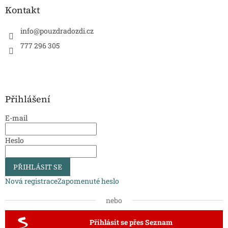
Kontakt
info
@
pouzdradozdi.cz
777 296 305
Přihlášení
E-mail
Heslo
PŘIHLÁSIT SE
Nová registrace
Zapomenuté heslo
nebo
Přihlásit se přes Seznam