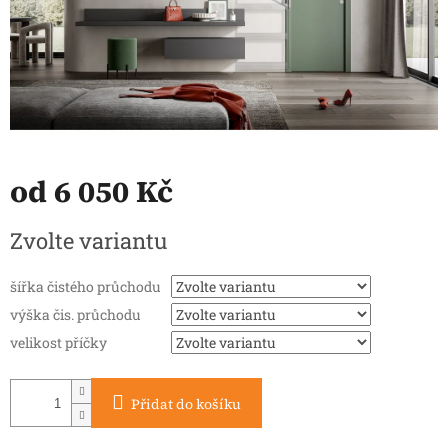
od
6 050 Kč
Měrná
Zvolte variantu
cena:
šířka čistého průchodu
výška čis. průchodu
velikost příčky
Přidat do košíku