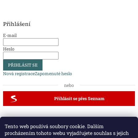
Přihlášení
E-mail
Heslo
PŘIHLÁSIT SE
Nová registrace
Zapomenuté heslo
nebo
Přihlásit se přes Seznam
Dveřní kliky a kování
Vodovodní baterie a dřezy
Tento web používá soubory cookie. Dalším
Půdní schody a zábradlí
procházením tohoto webu vyjadřujete souhlas s jejich