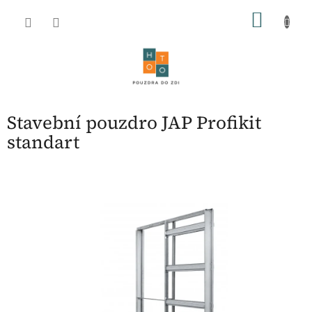
Přejít
NÁKU
na
obsah
KOŠÍK
Stavební pouzdro JAP Profikit
standart