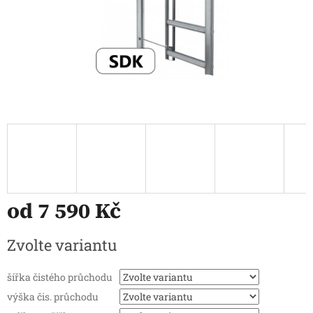
od
7 590 Kč
Měrná
Zvolte variantu
cena:
šířka čistého průchodu
výška čis. průchodu