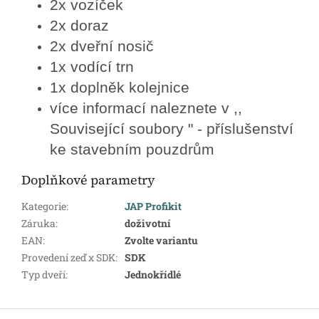
2x vozíček
2x doraz
2x dveřní nosič
1x vodící trn
1x doplněk kolejnice
více informací naleznete v ,,
Související soubory " - příslušenství
ke stavebním pouzdrům
Doplňkové parametry
Kategorie
:
JAP Profikit
Záruka
:
doživotní
EAN
:
Zvolte variantu
Provedení zeď x SDK
:
SDK
Typ dveří
:
Jednokřídlé
Z