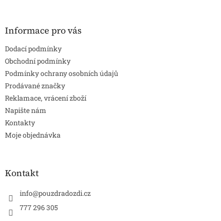
á
p
a
Informace pro vás
t
Dodací podmínky
í
Obchodní podmínky
Podmínky ochrany osobních údajů
Prodávané značky
Reklamace, vrácení zboží
Napište nám
Kontakty
Moje objednávka
Kontakt
info
@
pouzdradozdi.cz
777 296 305