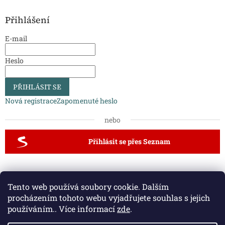
Přihlášení
E-mail
Heslo
PŘIHLÁSIT SE
Nová registrace
Zapomenuté heslo
nebo
Přihlásit se přes Seznam
Dveřní kliky a kování
Vodovodní baterie a dřezy
Tento web používá soubory cookie. Dalším
Půdní schody a zábradlí
procházením tohoto webu vyjadřujete souhlas s jejich
používáním.. Více informací
zde
.