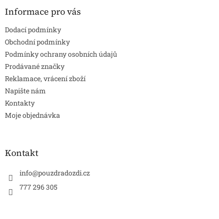
p
a
Informace pro vás
t
Dodací podmínky
í
Obchodní podmínky
Podmínky ochrany osobních údajů
Prodávané značky
Reklamace, vrácení zboží
Napište nám
Kontakty
Moje objednávka
Kontakt
info
@
pouzdradozdi.cz
777 296 305