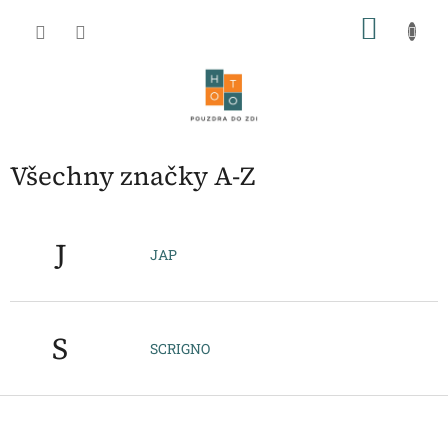
Přejít
NÁKU
na
obsah
KOŠÍK
Všechny značky A-Z
J
JAP
S
SCRIGNO
Z
á