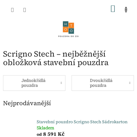
Přejít
NÁKU
na
obsah
KOŠÍK
Scrigno Stech – nejběžnější
obložková stavební pouzdra
Jednokřídlá
Dvoukřídlá
pouzdra
pouzdra
Nejprodávanější
Stavební pouzdro Scrigno Stech Sádrokarton
Skladem
8 591 Kč
od