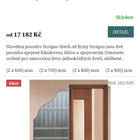
Skladem
DETAIL
17 182 Kč
od
Stavební pouzdro Scrigno Stech od firmy Scrigno jsou dvě
pouzdra spojené hliníkovou lištou a spojovacím třmenem
určené pro zasouvání dvou jednokřídlých dveří, oblíbené...
(2 x 600) mm
(2 x 700) mm
(2 x 800) mm
(2 x 900) mm
Kód:
162/600
Akce