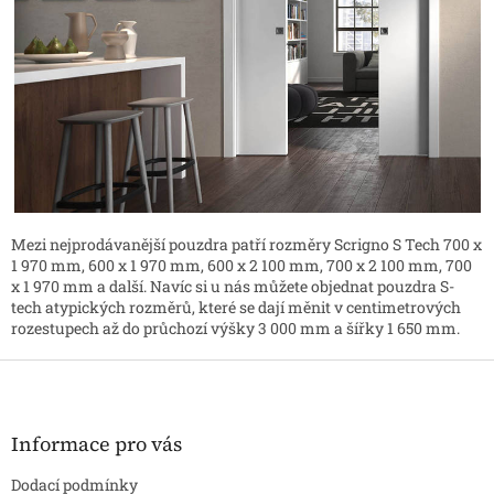
Mezi nejprodávanější pouzdra patří rozměry Scrigno S Tech 700 x
1 970 mm, 600 x 1 970 mm, 600 x 2 100 mm, 700 x 2 100 mm, 700
x 1 970 mm a další. Navíc si u nás můžete objednat pouzdra S-
tech atypických rozměrů, které se dají měnit v centimetrových
rozestupech až do průchozí výšky 3 000 mm a šířky 1 650 mm.
Z
á
p
a
Informace pro vás
t
Dodací podmínky
í