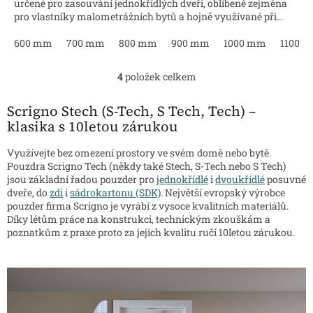
určené pro zasouvání jednokřídlých dveří, oblíbené zejména
pro vlastníky malometrážních bytů a hojně využívané při...
600 mm
700 mm
800 mm
900 mm
1000 mm
1100 
4
položek celkem
O
v
l
Scrigno Stech (S-Tech, S Tech, Tech) –
á
klasika s 10letou zárukou
d
a
Využívejte bez omezení prostory ve svém domě nebo bytě.
c
Pouzdra Scrigno Tech (někdy také Stech, S-Tech nebo S Tech)
í
jsou základní řadou pouzder pro
jednokřídlé
i
dvoukřídlé
posuvné
p
dveře, do
zdi
i
sádrokartonu (SDK)
. Největší evropský výrobce
r
pouzder firma Scrigno je vyrábí z vysoce kvalitních materiálů.
v
Díky létům práce na konstrukci, technickým zkouškám a
k
poznatkům z praxe proto za jejich kvalitu ručí 10letou zárukou.
y
v
ý
p
i
s