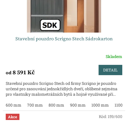
Stavební pouzdro Scrigno Stech Sádrokarton
Skladem
DETAIL
8 591 Kč
od
Stavební pouzdro Scrigno Stech od firmy Scrigno je pouzdro
určené pro zasouvání jednokřídlých dveří, oblíbené zejména
pro vlastníky malometrážních bytů a hojně využívané při...
600 mm
700 mm
800 mm
900 mm
1000 mm
1100 
Kód:
159/600
Akce