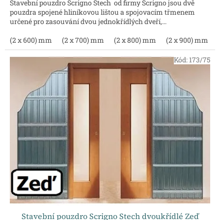
Stavební pouzdro Scrigno Stech od firmy Scrigno jsou dvě
pouzdra spojené hliníkovou lištou a spojovacím třmenem
určené pro zasouvání dvou jednokřídlých dveří,...
(2 x 600) mm
(2 x 700) mm
(2 x 800) mm
(2 x 900) mm
Kód:
173/75
Stavební pouzdro Scrigno Stech dvoukřídlé Zeď