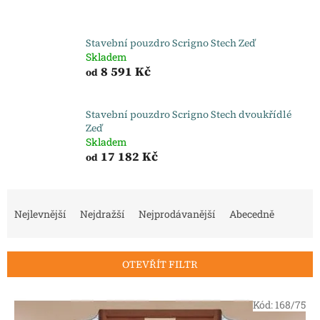
Stavební pouzdro Scrigno Stech Zeď
Skladem
8 591 Kč
od
Stavební pouzdro Scrigno Stech dvoukřídlé
Zeď
Skladem
17 182 Kč
od
Ř
a
Nejlevnější
Nejdražší
Nejprodávanější
Abecedně
z
e
n
OTEVŘÍT FILTR
í
p
V
r
Kód:
168/75
ý