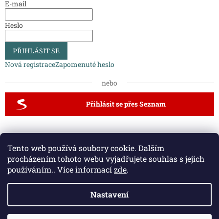
E-mail
Heslo
PŘIHLÁSIT SE
Nová registrace
Zapomenuté heslo
nebo
Přihlásit se přes Seznam
Dveřní kliky a kování
Vodovodní baterie a dřezy
Tento web používá soubory cookie. Dalším
Půdní schody a zábradlí
procházením tohoto webu vyjadřujete souhlas s jejich
používáním.. Více informací
zde
.
Nastavení
Vytvořil Shoptet