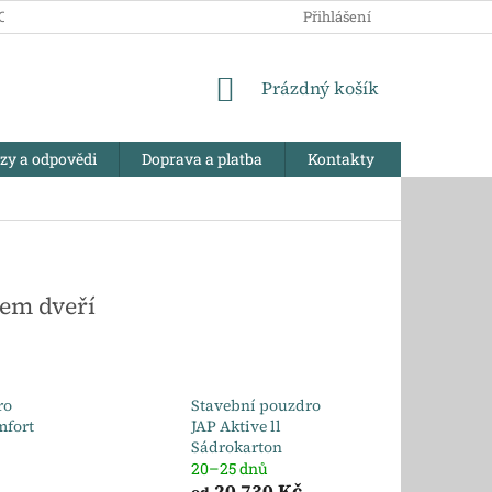
CHRANY OSOBNÍCH ÚDAJŮ
PRODÁVANÉ ZNAČKY
Přihlášení
REKLAMA
NÁKUPNÍ
Prázdný košík
KOŠÍK
azy a odpovědi
Doprava a platba
Kontakty
em dveří
ro
Stavební pouzdro
mfort
JAP Aktive ll
Sádrokarton
20–25 dnů
20 730 Kč