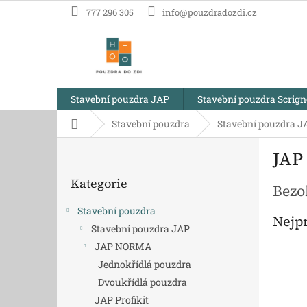
Přejít
777 296 305
info@pouzdradozdi.cz
na
obsah
Stavební pouzdra JAP
Stavební pouzdra Scrig
Domů
Stavební pouzdra
Stavební pouzdra J
P
JAP 
o
Přeskočit
s
Kategorie
kategorie
t
Bezo
r
Stavební pouzdra
a
Nejp
Stavební pouzdra JAP
n
JAP NORMA
n
í
Jednokřídlá pouzdra
p
Dvoukřídlá pouzdra
a
JAP Profikit