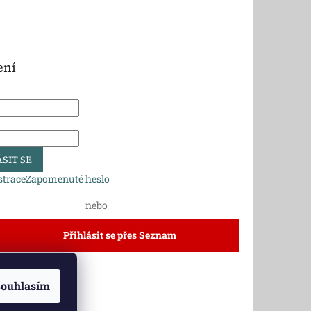
ení
SIT SE
strace
Zapomenuté heslo
nebo
Přihlásit se přes Seznam
ouhlasím
dlí