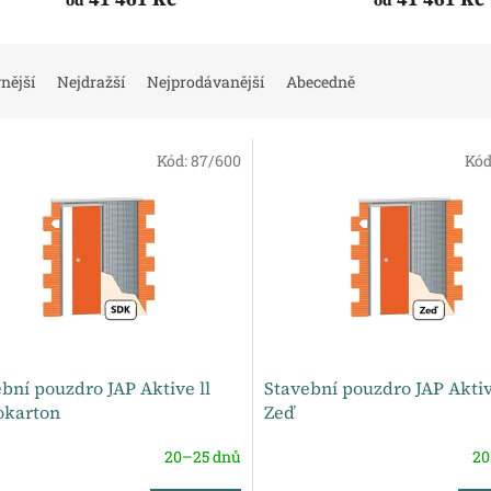
od
od
nější
Nejdražší
Nejprodávanější
Abecedně
Kód:
87/600
Kód
bní pouzdro JAP Aktive ll
Stavební pouzdro JAP Aktiv
okarton
Zeď
20–25 dnů
20