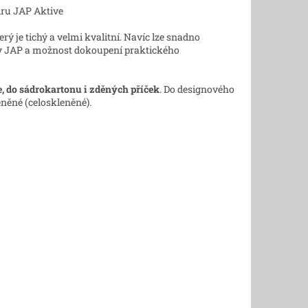
terý je tichý a velmi kvalitní. Navíc lze snadno
rmy JAP a možnost dokoupení praktického
e, do sádrokartonu i zděných příček
. Do designového
eněné (celoskleněné).