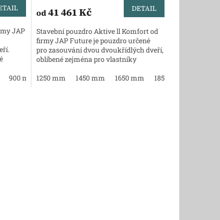
ETAIL
DETAIL
41 461 Kč
od
irmy JAP
Stavební pouzdro Aktive ll Komfort od
firmy JAP Future je pouzdro určené
ří.
pro zasouvání dvou dvoukřídlých dveří,
é
oblíbené zejména pro vlastníky
malometrážních bytů...
0 mm
900 mm
1250 mm
1000 mm
1450 mm
1100 mm
1650 mm
1200 mm
1850 mm
2050 m