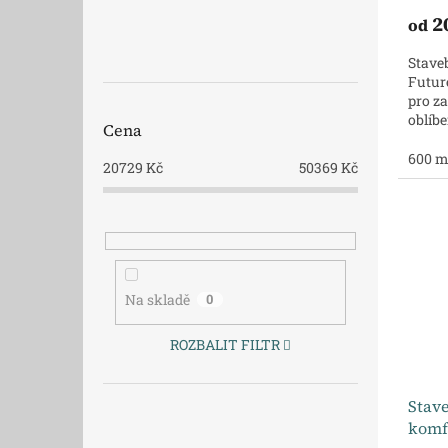
2
od
Staveb
Futur
pro za
oblíb
Cena
malom
600 
20729
Kč
50369
Kč
Na skladě
0
ROZBALIT FILTR
Stave
komf