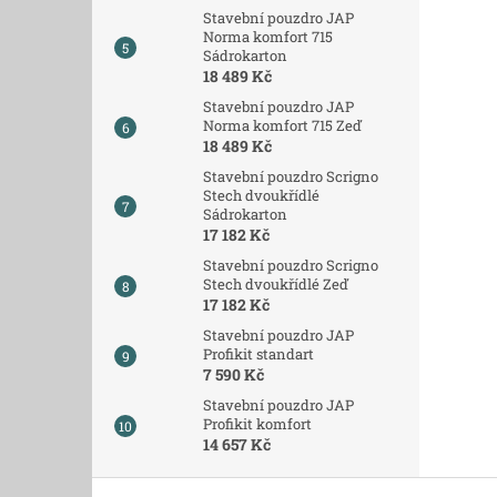
Stavební pouzdro JAP
Norma komfort 715
Sádrokarton
18 489 Kč
Stavební pouzdro JAP
Norma komfort 715 Zeď
18 489 Kč
Stavební pouzdro Scrigno
Stech dvoukřídlé
Sádrokarton
17 182 Kč
Stavební pouzdro Scrigno
Stech dvoukřídlé Zeď
17 182 Kč
Stavební pouzdro JAP
Profikit standart
7 590 Kč
Stavební pouzdro JAP
Profikit komfort
14 657 Kč
Z