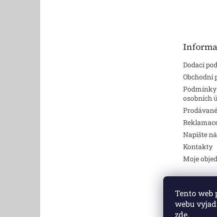
á
p
a
t
Informa
í
Dodací po
Obchodní
Podmínky
osobních 
Prodávané
Reklamace,
Napište n
Kontakty
Moje obje
Tento web 
Dv
webu vyjadř
zde
.