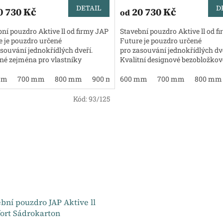
DETAIL
D
0 730 Kč
20 730 Kč
od
ní pouzdro Aktive ll od firmy JAP
Stavební pouzdro Aktive ll od f
e je pouzdro určené
Future je pouzdro určené
souvání jednokřídlých dveří.
pro zasouvání jednokřídlých dve
ené zejména pro vlastníky
Kvalitní designové bezobložkov
etrážních bytů a hojně...
pouzdro.
mm
700 mm
800 mm
900 mm
600 mm
1000 mm
700 mm
1100 mm
800 mm
120
Kód:
93/125
bní pouzdro JAP Aktive ll
ort Sádrokarton