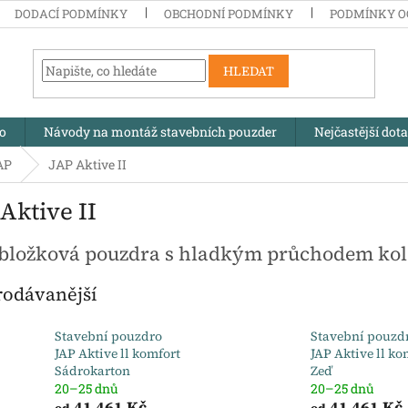
DODACÍ PODMÍNKY
OBCHODNÍ PODMÍNKY
PODMÍNKY O
HLEDAT
no
Návody na montáž stavebních pouzder
Nejčastější dot
AP
JAP Aktive II
Aktive II
bložková pouzdra s hladkým průchodem kol
rodávanější
Stavební pouzdro
Stavební pouzd
JAP Aktive ll komfort
JAP Aktive ll ko
Sádrokarton
Zeď
20–25 dnů
20–25 dnů
41 461 Kč
41 461 Kč