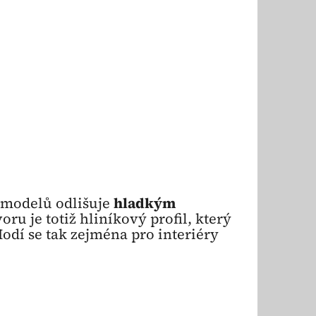
2450 mm
h modelů odlišuje
hladkým
ru je totiž hliníkový profil, který
Hodí se tak zejména pro interiéry