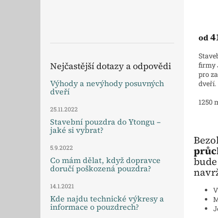
4
od
Stave
Nejčastější dotazy a odpovědi
firmy
pro z
Výhody a nevýhody posuvných
dveří.
dveří
1250
25.11.2022
Stavební pouzdra do Ytongu –
jaké si vybrat?
Bezob
5.9.2022
průc
bude 
Co mám dělat, když dopravce
doručí poškozená pouzdra?
navr
14.1.2021
V
Kde najdu technické výkresy a
M
informace o pouzdrech?
J