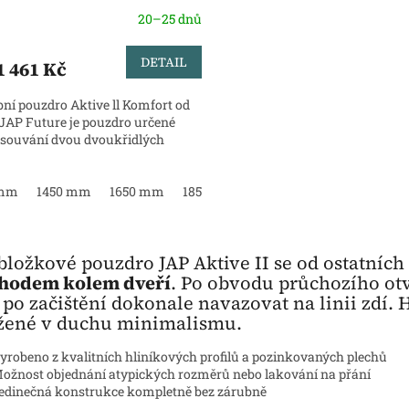
20–25 dnů
DETAIL
1 461 Kč
bní pouzdro Aktive ll Komfort od
 JAP Future je pouzdro určené
asouvání dvou dvoukřidlých
 mm
1450 mm
1650 mm
1850 mm
2050 mm
2250 mm
O
v
ložkové pouzdro JAP Aktive II se od ostatníc
l
hodem kolem dveří
. Po obvodu průchozího otvo
á
po začištění dokonale navazovat na linii zdí. 
d
a
žené v duchu minimalismu.
c
í
yrobeno z kvalitních hliníkových profilů a pozinkovaných plechů
p
ožnost objednání atypických rozměrů nebo lakování na přání
r
edinečná konstrukce kompletně bez zárubně
v