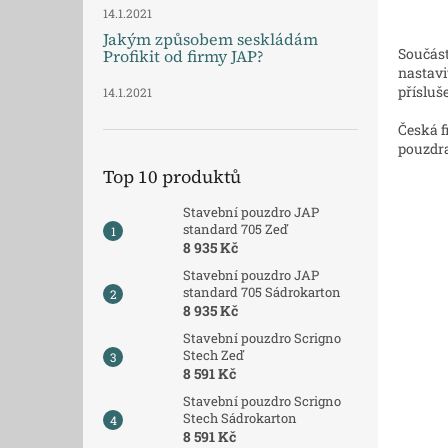
14.1.2021
Jakým způsobem seskládám
Součást
Profikit od firmy JAP?
nastavi
přísluš
14.1.2021
Česká f
pouzdra
Top 10 produktů
Stavební pouzdro JAP
standard 705 Zeď
8 935 Kč
Stavební pouzdro JAP
standard 705 Sádrokarton
8 935 Kč
Stavební pouzdro Scrigno
Stech Zeď
8 591 Kč
Stavební pouzdro Scrigno
Stech Sádrokarton
8 591 Kč