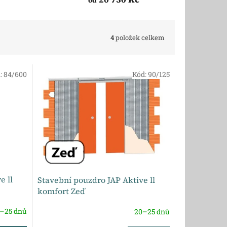
od
4
položek celkem
:
84/600
Kód:
90/125
e ll
Stavební pouzdro JAP Aktive ll
komfort Zeď
–25 dnů
20–25 dnů