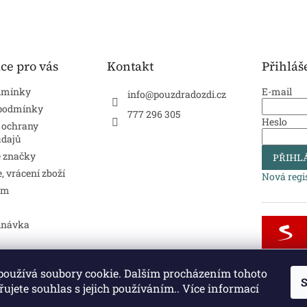
ce pro vás
Kontakt
Přihláš
dmínky
E-mail
info
@
pouzdradozdi.cz
 podmínky
777 296 305
Heslo
 ochrany
údajů
 značky
PŘIHLÁ
 vrácení zboží
Nová regi
ám
dnávka
používá soubory cookie. Dalším procházením tohoto
S
eřní kliky a kování
Vodovodní baterie a dřezy
Půdní schody a zábra
ujete souhlas s jejich používáním.. Více informací