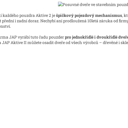
k
y
v
í každého pouzdra Aktive 2 je
špičkový pojezdový mechanismus
, k
ý
t přední i zadní doraz. Nechybí ani prodloužená 10letá záruka od fi
p
enství.
i
s
irma JAP vyrábí tuto řadu pouzder
pro jednokřídlé i dvoukřídlé dveř
u
 JAP Aktive II můžete osadit dveře od všech výrobců – dřevěné i skl