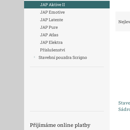
n
JAP Aktive II
e
JAP Emotive
l
Ř
JAP Latente
a
Nejlev
z
JAP Pure
e
JAP Atlas
V
n
JAP Elektra
ý
í
Příslušenství
p
p
Stavební pouzdra Scrigno
i
r
s
o
p
d
r
u
o
k
d
t
u
ů
Stave
k
Sádr
t
ů
Přijímáme online platby