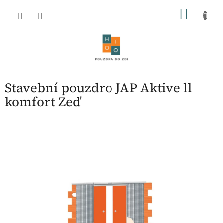
Přejít
NÁKU
na
obsah
KOŠÍK
Stavební pouzdro JAP Aktive ll
komfort Zeď