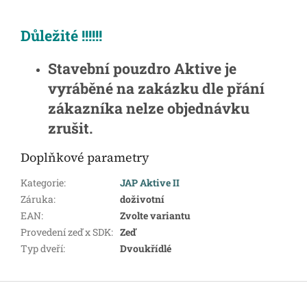
Důležité !!!!!!
Stavební pouzdro Aktive je
vyráběné na zakázku dle přání
zákazníka nelze objednávku
zrušit.
Doplňkové parametry
Kategorie
:
JAP Aktive II
Záruka
:
doživotní
EAN
:
Zvolte variantu
Provedení zeď x SDK
:
Zeď
Typ dveří
:
Dvoukřídlé
Z
á