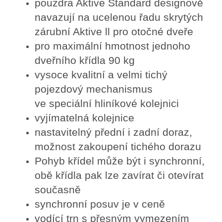
pouzdra Aktive Standard designově
navazují na ucelenou řadu skrytých
zárubní Aktive ll pro otočné dveře
pro maximální hmotnost jednoho
dveřního křídla 90 kg
vysoce kvalitní a velmi tichý
pojezdový mechanismus
ve speciální hliníkové kolejnici
vyjímatelná kolejnice
nastavitelný přední i zadní doraz,
možnost zakoupení tichého dorazu
Pohyb křídel může být i synchronní,
obě křídla pak lze zavírat či otevírat
současně
synchronní posuv je v ceně
vodící trn s přesným vymezením