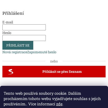
Přihlášení
E-mail
Heslo
PŘIHLÁSIT SE
Nová registrace
Zapomenuté heslo
nebo
Přihlásit se přes Seznam
Dveřní kliky a kování
Vodovodní baterie a dřezy
Tento web používá soubory cookie. Dalším
Půdní schody a zábradlí
procházením tohoto webu vyjadřujete souhlas s jejich
používáním.. Více informací
zde
.