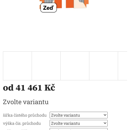
od
41 461 Kč
Měrná
Zvolte variantu
cena:
šířka čistého průchodu
výška čis. průchodu