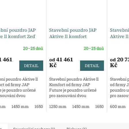
ební pouzdro JAP
Stavební pouzdro JAP
Stavební
e ll komfort Zeď
Aktive ll komfort
Aktive l
Sádrokarton
20–25 dnů
20–25 dnů
1 461
41 461
20 7
od
od
Kč
Kč
DETAIL
DETAIL
ní pouzdro Aktive ll
Stavební pouzdro Aktive ll
Stavební p
rt od firmy JAP
Komfort od firmy JAP
od firmy J
e je pouzdro určené
Future je pouzdro určené
pouzdro u
asouvání dvou
pro zasouvání dvou
pro zasou
ídlých dveří, oblíbené
dvoukřidlých dveří.
dveří. obl
na pro vlastníky
 mm
1450 mm
1650 mm
1250 mm
1850 mm
1450 mm
2050 mm
1650 mm
2250 mm
vlastníky
600 mm
1850
etrážních bytů...
bytů a hojn