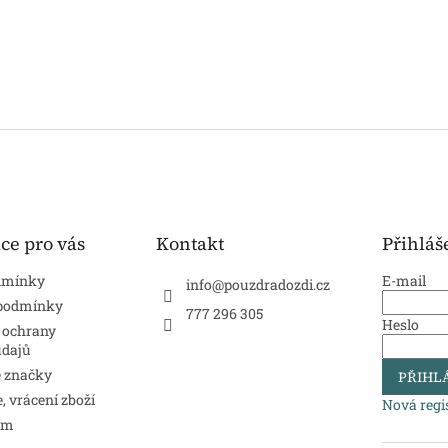
ce pro vás
Kontakt
Přihláš
dmínky
E-mail
info
@
pouzdradozdi.cz
 podmínky
777 296 305
Heslo
 ochrany
údajů
 značky
PŘIHLÁ
 vrácení zboží
Nová regi
ám