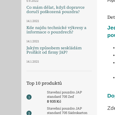
Popi
5.9.2022
Co mám dělat, když dopravce
doručí poškozená pouzdra?
Det
14.1.2021
Je
Kde najdu technické výkresy a
informace o pouzdrech?
po
14.1.2021
Jakým způsobem seskládám
Profikit od firmy JAP?
14.1.2021
Top 10 produktů
Stavební pouzdro JAP
Do
standard 705 Zeď
8 935 Kč
Zde
Stavební pouzdro JAP
standard 705 Sádrokarton