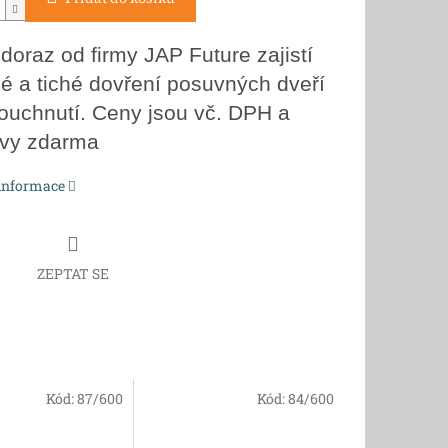
 doraz od firmy JAP Future zajistí
lé a tiché dovření posuvných dveří
ouchnutí. Ceny jsou vč. DPH a
vy zdarma
 informace
ZEPTAT SE
Kód:
87/600
Kód:
84/600