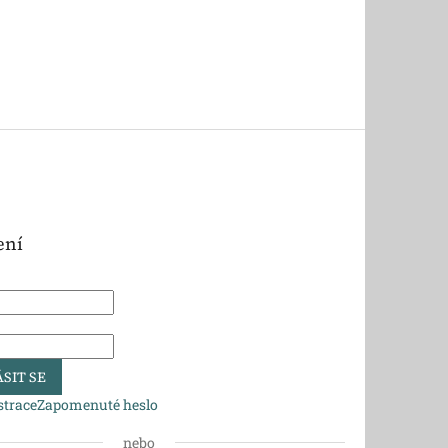
ení
SIT SE
strace
Zapomenuté heslo
nebo