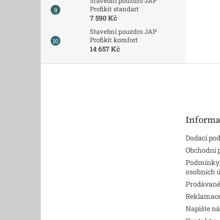
Stavební pouzdro JAP
Profikit standart
7 590 Kč
Stavební pouzdro JAP
Profikit komfort
14 657 Kč
Z
á
p
a
t
Informa
í
Dodací po
Obchodní
Podmínky
osobních 
Prodávané
Reklamace,
Napište n