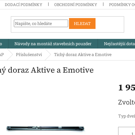
DODACÍ PODMÍNKY
OBCHODNÍ PODMÍNKY
PODMÍNKY O
HLEDAT
no
Návody na montáž stavebních pouzder
Nejčastější dot
AP
Příslušenství
Tichý doraz Aktive a Emotive
hý doraz Aktive a Emotive
1 9
Měrná
Zvolt
cena:
Typ dveř