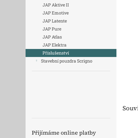
n
JAP Aktive II
e
JAP Emotive
l
JAP Latente
JAP Pure
JAP Atlas
JAP Elektra
Příslušenství
Stavební pouzdra Scrigno
Souvi
Přijímáme online platby