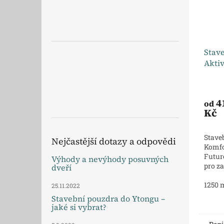
Stav
Aktiv
4
od
Kč
Staveb
Nejčastější dotazy a odpovědi
Komfo
Futur
Výhody a nevýhody posuvných
pro z
dveří
dvoukř
zejmé
1250
25.11.2022
malom
Stavební pouzdra do Ytongu –
jaké si vybrat?