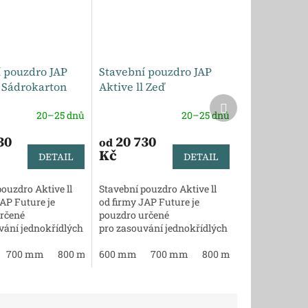
 pouzdro JAP
Stavební pouzdro JAP
l Sádrokarton
Aktive ll Zeď
Další
produkt
20–25 dnů
20–25 dnů
30
20 730
od
Kč
DETAIL
DETAIL
ouzdro Aktive ll
Stavební pouzdro Aktive ll
AP Future je
od firmy JAP Future je
rčené
pouzdro určené
vání jednokřídlých
pro zasouvání jednokřídlých
íbené zejména pro
dveří. Kvalitní designové
 malometrážních
 mm
2450 mm
700 mm
2050 mm
800 mm
2250 mm
bezobložkové pouzdro.
600 mm
900 mm
2450 mm
700 mm
1000 mm
800 mm
1100 mm
900 mm
1200 m
ě...