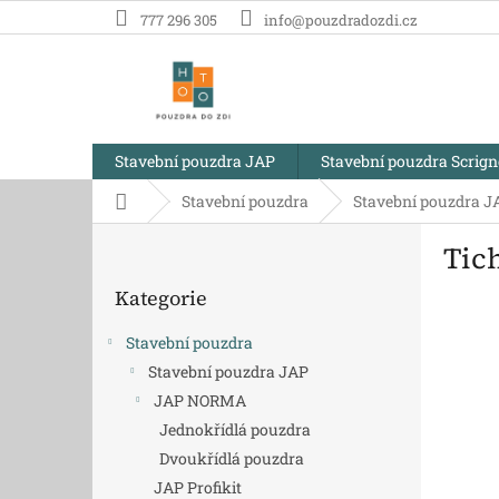
Přejít
777 296 305
info@pouzdradozdi.cz
na
obsah
Stavební pouzdra JAP
Stavební pouzdra Scrig
Domů
Stavební pouzdra
Stavební pouzdra J
P
Tic
o
Přeskočit
s
Kategorie
kategorie
t
r
Stavební pouzdra
a
Stavební pouzdra JAP
n
JAP NORMA
n
í
Jednokřídlá pouzdra
p
Dvoukřídlá pouzdra
a
JAP Profikit