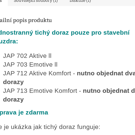
s
Související soubory (1)
Diskuze (1)
ailní popis produktu
dnostranný tichý doraz pouze pro stavební
uzdra:
JAP 702 Aktive ll
JAP 703 Emotive ll
JAP 712 Aktive Komfort -
nutno objednat dv
dorazy
JAP 713 Emotive Komfort -
nutno objednat 
dorazy
prava je zdarma
 je ukázka jak tichý doraz funguje: