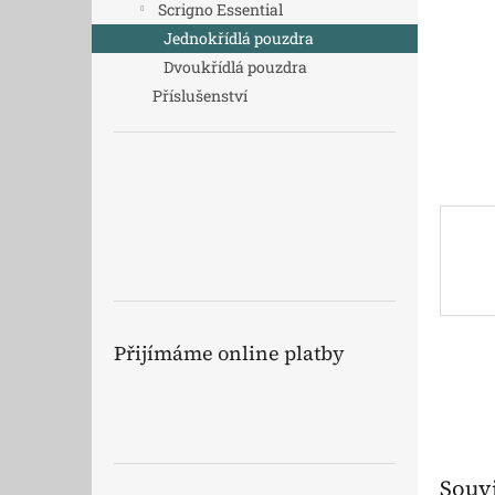
a
Scrigno Essential
n
Jednokřídlá pouzdra
e
Dvoukřídlá pouzdra
l
Příslušenství
Přijímáme online platby
Souvi