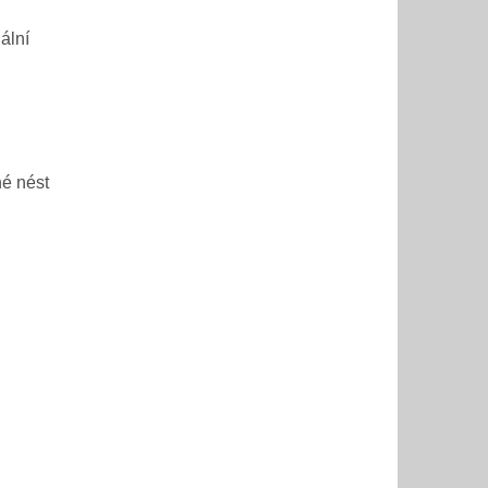
ální
né nést