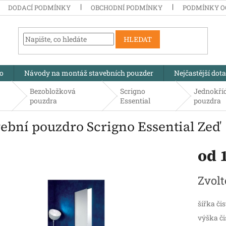
DODACÍ PODMÍNKY
OBCHODNÍ PODMÍNKY
PODMÍNKY O
HLEDAT
no
Návody na montáž stavebních pouzder
Nejčastější dot
Bezobložková
Scrigno
Jednokří
pouzdra
Essential
pouzdra
vební pouzdro Scrigno Essential Zeď
od
Měrná
Zvolt
cena:
šířka či
výška či