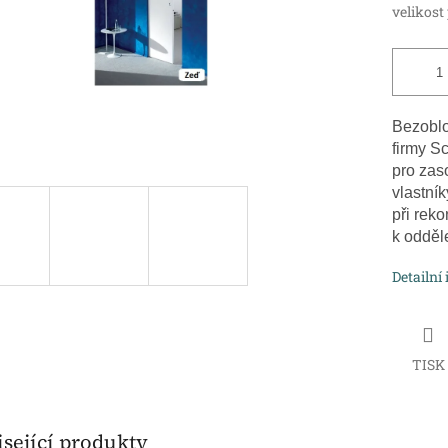
velikost
Bezoblo
firmy S
pro zas
vlastní
při reko
k odděle
Detailní
TISK
sející produkty