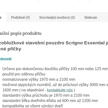
 a 10 milimetrů.
dveří. Doprava je zdarma
dveří. Do
va je zdarma
s
Podobné (3)
Související soubory (2)
Diskuze
ailní popis produktu
obložkové stavební pouzdro Scrigno Essential 
né příčky
tnosti:
Určeno pro dokončenou tloušťku příčky 100 mm nebo 125 m
použití pro zděnou příčku
normalizované výšky 1970 mm a 2100 mm
možnost atypických rozměrů, až do průchozí výšky 3000 mm a
1600 mm ( na objednání -
kontaktujte nás
)
standardní výška průchodu je 1970 mm a 2100 mm
standardní šířka dveřního křídla od 600 mm až 1200 mm
kompatibilita se všemi výrobci dveří