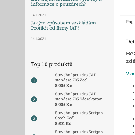
síle 8
informace o pouzdrech?
Dopra
14.1.2021
Popi
Jakým způsobem seskládám
Profikit od firmy JAP?
14.1.2021
Det
Bez
zdě
Top 10 produktů
Vlas
Stavební pouzdro JAP
standard 705 Zeď
8 935 Kč
Stavební pouzdro JAP
standard 705 Sádrokarton
8 935 Kč
Stavební pouzdro Scrigno
Stech Zeď
8 591 Kč
Stavební pouzdro Scrigno