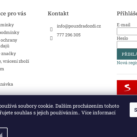
ce pro vás
Kontakt
Přihláš
dmínky
E-mail
info
@
pouzdradozdi.cz
 podmínky
777 296 305
Heslo
 ochrany
údajů
 značky
PŘIHLÁ
 vrácení zboží
Nová regi
ám
dnávka
používá soubory cookie. Dalším procházením tohoto
S
eřní kliky a kování
Vodovodní baterie a dřezy
Půdní schody a zábra
ujete souhlas s jejich používáním.. Více informací
í