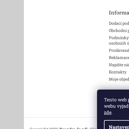
a
t
Informa
í
Dodací po
Obchodní
Podmínky
osobních 
Prodávané
Reklamace,
Napište n
Kontakty
Moje obje
Tento web 
Dv
webu vyjadř
zde
.
Nastaven