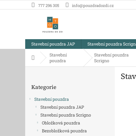
Přejít
777 296 305
info@pouzdradozdi.cz
na
obsah
Stavební pouzdra JAP
Stavební pouzdra Scrig
Stavební
Stavební pouzdra
Domů
pouzdra
Scrigno
P
Sta
o
Přeskočit
s
Kategorie
kategorie
t
r
Stavební pouzdra
a
Stavební pouzdra JAP
n
Stavební pouzdra Scrigno
n
í
Obložková pouzdra
p
Bezobložková pouzdra