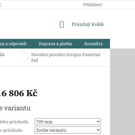
CHRANY OSOBNÍCH ÚDAJŮ
PRODÁVANÉ ZNAČKY
Přihlášení
REKLAMA
NÁKUPNÍ
Prázdný košík
KOŠÍK
azy a odpovědi
Doprava a platba
Kontakty
dlá
Stavební pouzdro Scrigno Essential
Zeď
16 806 Kč
e variantu
stého průchodu
s. průchodu