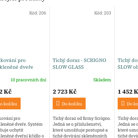
Kód:
206
Kód:
203
 kování pro
Tichý doraz - SCRIGNO
Tichý do
skleněné dveře
SLOW GLASS
SLOW ob
10 pracovních dní
Skladem
2 Kč
2 723 Kč
1 452 
o košíku
Do košíku
Do k
kování pro
Tichý doraz od firmy Scrigno.
Tichý dora
kleněné dveře. Systém
Jedná se o příslušenství,
Jedná se o
uje uchytit
které umožňuje postupné a
které umo
leněné dveřní křídlo o
tiché dovírání skleněnných
tiché dov