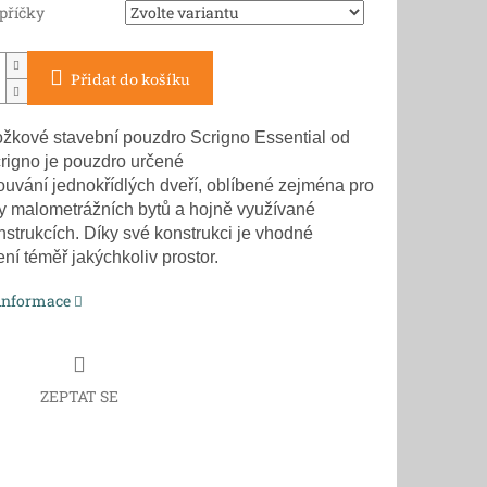
 příčky
Přidat do košíku
žkové stavební pouzdro Scrigno Essential od
crigno je pouzdro určené
ouvání jednokřídlých dveří, oblíbené zejména pro
ky malometrážních bytů a hojně využívané
nstrukcích. Díky své konstrukci je vhodné
ní téměř jakýchkoliv prostor.
 informace
ZEPTAT SE