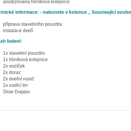
anodizovaná hliníková kolejnice
hnické informace: - naleznete v kolonce ,, Související soubo
příprava stavebního pouzdra
instalace dveří
ah balení:
1x stavební pouzdro
1x hliníková kolejnice
2x vozíček
2x doraz
2x dveřní nosič
1x vodící trn
Slow Doppio