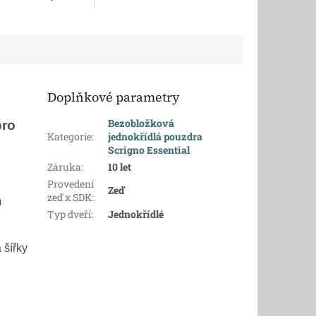
prava je zdarma
Doplňkové parametry
Bezobložková
pro
Kategorie
:
jednokřídlá pouzdra
Scrigno Essential
Záruka
:
10 let
Provedení
Zeď
zeď x SDK
:
m
Typ dveří
:
Jednokřídlé
 šířky