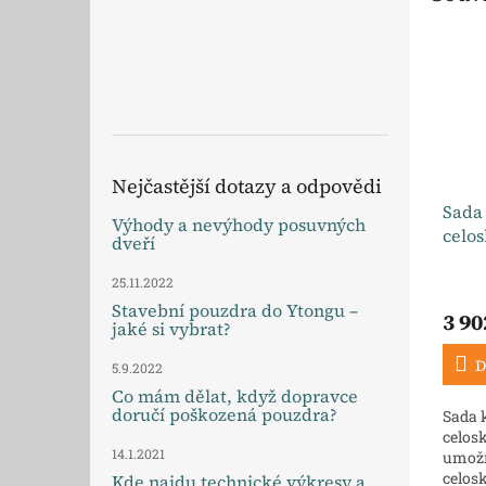
Nejčastější dotazy a odpovědi
Sada
Výhody a nevýhody posuvných
celo
dveří
25.11.2022
Stavební pouzdra do Ytongu –
3 90
jaké si vybrat?
D
5.9.2022
Co mám dělat, když dopravce
doručí poškozená pouzdra?
Sada 
celos
14.1.2021
umožň
celosk
Kde najdu technické výkresy a