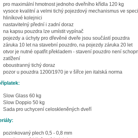
pro maximální hmotnost jednoho dveřního křídla 120 kg
vysoce kvalitní a velmi tichý pojezdový mechanismus ve speci
hliníkové kolejnici
nastavitelný přední i zadní doraz
na kapsu pouzdra lze umístit vypínač
pojezdy a úchyty pro dřevěné dveře jsou součástí pouzdra
záruka 10 let na stavební pouzdro, na pojezdy záruka 20 let
otvor je nutné opatřit překladem - stavení pouzdro není schop
zatížení
oboustranný tichý doraz
pozor u pouzdra 1200/1970 je v šířce jen italská norma
říplatek:
Slow Glass 60 kg
Slow Doppio 50 kg
Sada pro uchycení celoskleněných dveří
riály:
pozinkovaný plech 0,5 - 0,8 mm