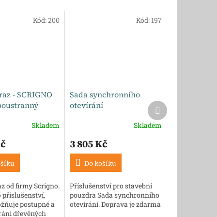
Kód:
200
Kód:
197
raz - SCRIGNO
Sada synchronního
oustranný
otevírání
Další
produkt
Skladem
Skladem
Kč
3 805 Kč
ošíku
Do košíku
z od firmy Scrigno.
Příslušenství pro stavební
 příslušenství,
pouzdra Sada synchronního
žňuje postupné a
otevírání. Doprava je zdarma
írání dřevěných