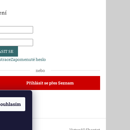
ení
SIT SE
strace
Zapomenuté heslo
nebo
Přihlásit se přes Seznam
ouhlasím
dlí
Vytvořil Shoptet