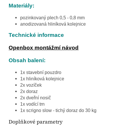
Materiály:
pozinkovaný plech 0,5 - 0,8 mm
anodizovaná hliníková kolejnice
Technické informace
Openbox montážmí návod
Obsah balení:
1x stavební pouzdro
1x hliníková kolejnice
2x vozíček
2x doraz
2x dveřní nosič
1x vodící trn
1x scrigno slow - tichý doraz do 30 kg
Doplňkové parametry