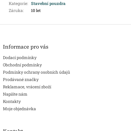
Kategorie
:
Stavební pouzdra
Záruka
:
10 let
Z
á
p
a
Informace pro vás
t
Dodací podmínky
í
Obchodní podmínky
Podmínky ochrany osobních údajů
Prodávané značky
Reklamace, vrácení zboží
Napište nám
Kontakty
Moje objednávka