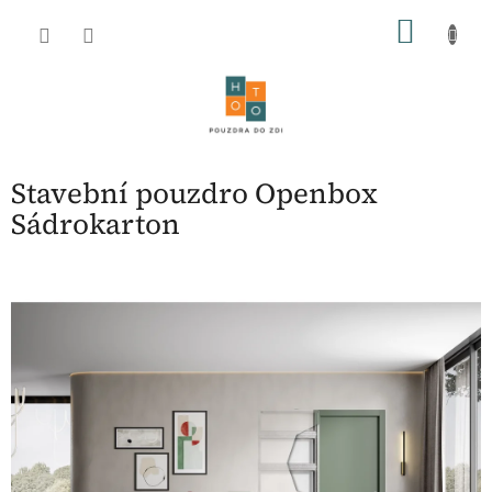
Přejít
NÁKU
na
obsah
KOŠÍK
Stavební pouzdro Openbox
Sádrokarton