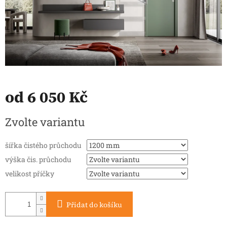
od
6 050 Kč
Měrná
Zvolte variantu
cena:
šířka čistého průchodu
výška čis. průchodu
velikost příčky
Přidat do košíku