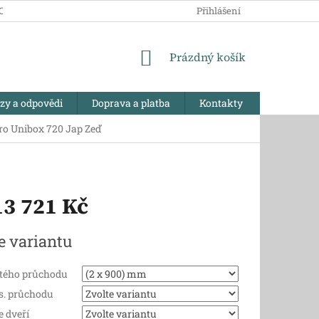
CHRANY OSOBNÍCH ÚDAJŮ
PRODÁVANÉ ZNAČKY
Přihlášení
REKLAMA
NÁKUPNÍ
Prázdný košík
KOŠÍK
azy a odpovědi
Doprava a platba
Kontakty
ro Unibox 720 Jap Zeď
13 721 Kč
e variantu
stého průchodu
s. průchodu
e dveří