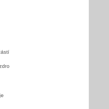
ástí
uzdro
je