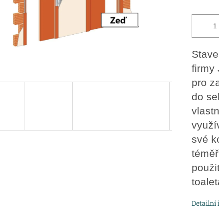
Stave
firmy
pro z
do se
vlast
využí
své k
téměř 
použit
toalet
Detailní