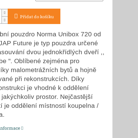
Přidat do košíku
bní pouzdro Norma Unibox 720 od
 JAP Future je typ pouzdra určené
asouvání dvou jednokřídlých dveří ,,
be ". Oblíbené zejména pro
níky malometrážních bytů a hojně
vané při rekonstrukcích. Díky
onstrukci je vhodné k oddělení
jakýchkoliv prostor. Nejčastější
í je oddělení místností koupelna /
a.
 informace