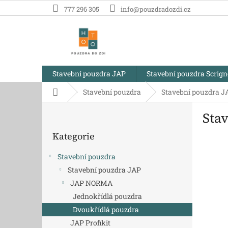
Přejít
777 296 305
info@pouzdradozdi.cz
na
obsah
Stavební pouzdra JAP
Stavební pouzdra Scrig
Domů
Stavební pouzdra
Stavební pouzdra J
P
Sta
o
Přeskočit
s
Kategorie
kategorie
t
r
Stavební pouzdra
a
Stavební pouzdra JAP
n
JAP NORMA
n
í
Jednokřídlá pouzdra
p
Dvoukřídlá pouzdra
a
JAP Profikit