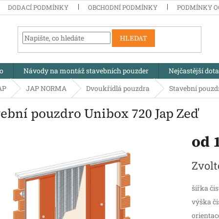
DODACÍ PODMÍNKY
OBCHODNÍ PODMÍNKY
PODMÍNKY O
HLEDAT
no
Návody na montáž stavebních pouzder
Nejčastější dot
AP
JAP NORMA
Dvoukřídlá pouzdra
Stavební pouzd
vební pouzdro Unibox 720 Jap Zeď
od
Měrná
Zvolt
cena:
šířka či
výška či
orientac