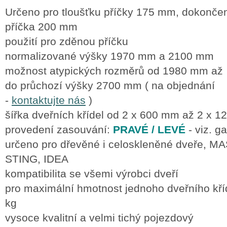
Určeno pro tloušťku příčky 175 mm, dokonče
příčka 200 mm
použití pro zděnou příčku
normalizované výšky 1970 mm a 2100 mm
možnost atypických rozměrů od 1980 mm až
do průchozí výšky 2700 mm ( na objednání
-
kontaktujte nás
)
šířka dveřních křídel od 2 x 600 mm až 2 x 
provedení zasouvání:
PRAVÉ / LEVÉ
- viz. ga
určeno pro dřevěné i celoskleněné dveře, M
STING, IDEA
kompatibilita se všemi výrobci dveří
pro maximální hmotnost jednoho dveřního kří
kg
vysoce kvalitní a velmi tichý pojezdový