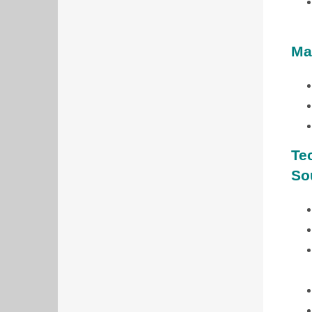
Mat
Te
So