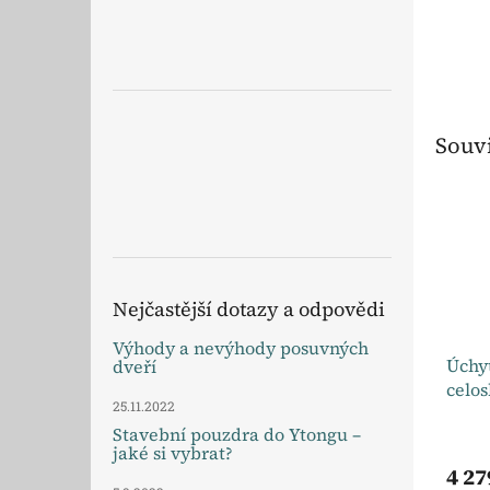
Souvi
Nejčastější dotazy a odpovědi
Výhody a nevýhody posuvných
Úchyt
dveří
celo
25.11.2022
Stavební pouzdra do Ytongu –
jaké si vybrat?
4 27