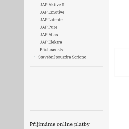
n
JAP Aktive II
e
JAP Emotive
l
JAP Latente
JAP Pure
JAP Atlas
JAP Elektra
Příslušenství
Stavební pouzdra Scrigno
Přijímáme online platby