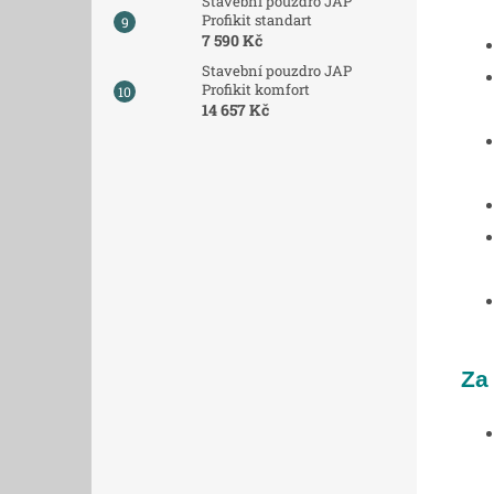
Stavební pouzdro JAP
Profikit standart
7 590 Kč
Stavební pouzdro JAP
Profikit komfort
14 657 Kč
Za 