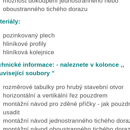
možnost dokoupení jednostranného nebo
oboustranného tichého dorazu
eriály:
pozinkovaný plech
hliníkové profily
hliníková kolejnice
chnické informace: - naleznete v kolonce ,,
uvisející soubory "
rozměrové tabulky pro hrubý stavební otvor
horizontální a vertikální řez pouzdrem
montážní návod pro zděné příčky - jak pouzd
usadit
montážní návod jednostranného tichého dora
montážní návod oboustranného tichého dora