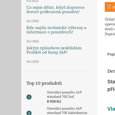
5.9.2022
Co mám dělat, když dopravce
D
doručí poškozená pouzdra?
Úchyty
14.1.2021
upevn
Kde najdu technické výkresy a
dveří 
informace o pouzdrech?
Dopra
14.1.2021
Jakým způsobem seskládám
Profikit od firmy JAP?
Popi
14.1.2021
Det
St
Top 10 produktů
př
Stavební pouzdro JAP
standard 705 Zeď
8 935 Kč
Vla
Stavební pouzdro JAP
standard 705 Sádrokarton