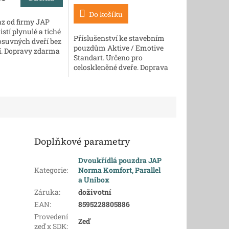
Do košíku
az od firmy JAP
istí plynulé a tiché
Příslušenství ke stavebním
osuvných dveří bez
pouzdům Aktive / Emotive
. Dopravy zdarma
Standart. Určeno pro
celoskleněné dveře. Doprava
je zdarma
Doplňkové parametry
Dvoukřídlá pouzdra JAP
é
Kategorie
:
Norma Komfort, Parallel
a Unibox
Záruka
:
doživotní
EAN
:
8595228805886
Provedení
Zeď
zeď x SDK
: