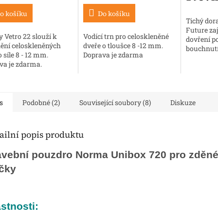
o košíku
Do košíku
Tichý dor
Future zaj
 Vetro 22 slouží k
Vodící trn pro celoskleněné
dovření p
ění celoskleněných
dveře o tloušce 8 -12 mm.
bouchnutí
o síle 8 - 12 mm.
Doprava je zdarma
va je zdarma.
s
Podobné (2)
Související soubory (8)
Diskuze
ailní popis produktu
avební pouzdro Norma Unibox 720 pro zděn
íčky
stnosti: