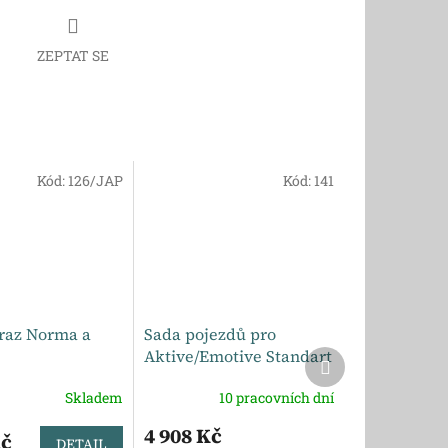
ZEPTAT SE
Kód:
126/JAP
Kód:
141
raz Norma a
Sada pojezdů pro
Aktive/Emotive Standart
Další
produkt
- Celoskleněné křídlo
Skladem
10 pracovních dní
4 908 Kč
Kč
DETAIL