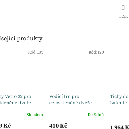
TISK
sející produkty
Kód:
135
Kód:
120
y Vetro 22 pro
Vodící trn pro
Tichý do
skleněné dveře
celoskleněné dveře
Latente
Skladem
Do 5 dnů
9 Kč
410 Kč
1 954 