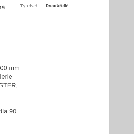
Typ dveří
:
Dvoukřídlé
ná
1200 mm
lerie
ASTER,
dla 90