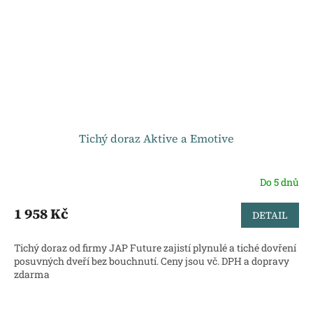
Tichý doraz Aktive a Emotive
Do 5 dnů
1 958 Kč
DETAIL
Tichý doraz od firmy JAP Future zajistí plynulé a tiché dovření
posuvných dveří bez bouchnutí. Ceny jsou vč. DPH a dopravy
zdarma