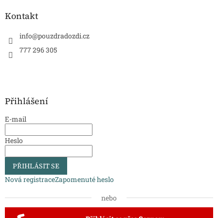
Kontakt
info
@
pouzdradozdi.cz
777 296 305
Přihlášení
E-mail
Heslo
PŘIHLÁSIT SE
Nová registrace
Zapomenuté heslo
nebo