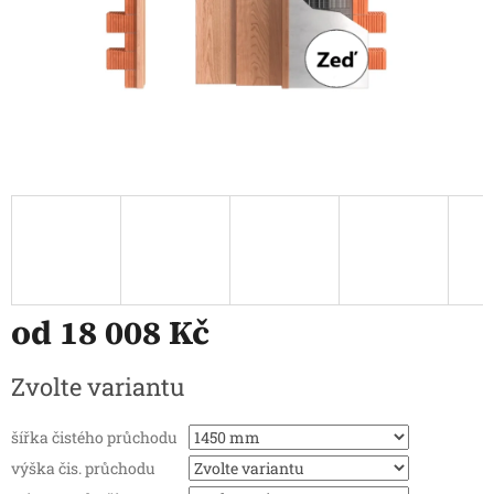
od
18 008 Kč
Měrná
Zvolte variantu
cena:
šířka čistého průchodu
výška čis. průchodu