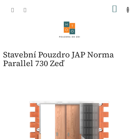
Přejít
NÁKU
na
obsah
KOŠÍK
Stavební Pouzdro JAP Norma
Parallel 730 Zeď