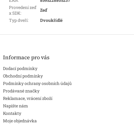
EAN
:
8595228805237
Provedení zeď
Zeď
x SDK
:
Typ dveří
:
Dvoukřídlé
Z
á
p
a
Informace pro vás
t
Dodací podmínky
í
Obchodní podmínky
Podmínky ochrany osobních údajů
Prodávané značky
Reklamace, vrácení zboží
Napište nám
Kontakty
Moje objednávka