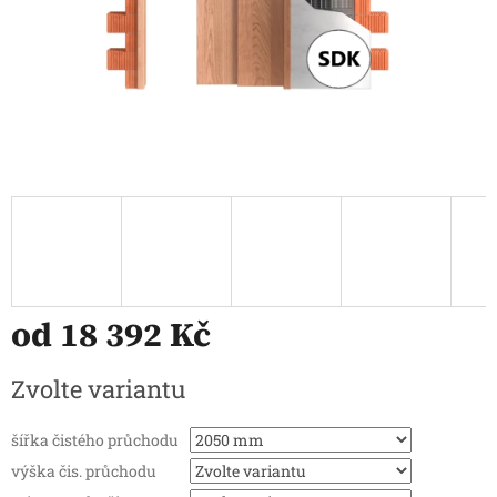
od
18 392 Kč
Měrná
Zvolte variantu
cena:
šířka čistého průchodu
výška čis. průchodu