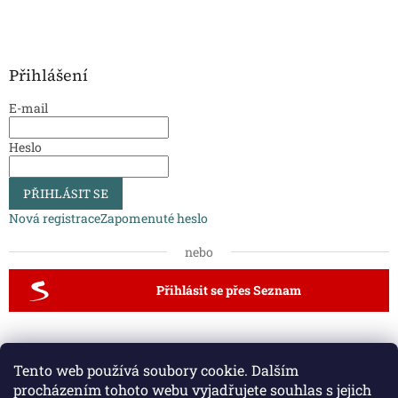
Přihlášení
E-mail
Heslo
PŘIHLÁSIT SE
Nová registrace
Zapomenuté heslo
nebo
Přihlásit se přes Seznam
Dveřní kliky a kování
Vodovodní baterie a dřezy
Tento web používá soubory cookie. Dalším
Půdní schody a zábradlí
procházením tohoto webu vyjadřujete souhlas s jejich