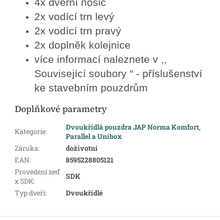
4x dveřní nosič
2x vodící trn levý
2x vodící trn pravý
2x doplněk kolejnice
více informací naleznete v ,,
Související soubory " - příslušenství
ke stavebním pouzdrům
Doplňkové parametry
Dvoukřídlá pouzdra JAP Norma Komfort,
Kategorie
:
Parallel a Unibox
Záruka
:
doživotní
EAN
:
8595228805121
Provedení zeď
SDK
x SDK
:
Typ dveří
:
Dvoukřídlé