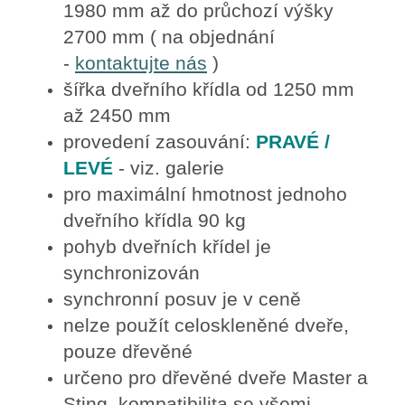
1980 mm až do průchozí výšky
2700 mm ( na objednání
-
kontaktujte nás
)
šířka dveřního křídla od 1250 mm
až 2450 mm
provedení zasouvání:
PRAVÉ /
LEVÉ
- viz. galerie
pro maximální hmotnost jednoho
dveřního křídla 90 kg
pohyb dveřních křídel je
synchronizován
synchronní posuv je v ceně
nelze použít celoskleněné dveře,
pouze dřevěné
určeno pro dřevěné dveře Master a
Sting, kompatibilita se všemi