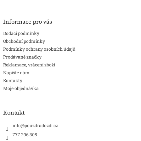
Z
á
p
a
Informace pro vás
t
Dodací podmínky
í
Obchodní podmínky
Podmínky ochrany osobních údajů
Prodávané značky
Reklamace, vrácení zboží
Napište nám
Kontakty
Moje objednávka
Kontakt
info
@
pouzdradozdi.cz
777 296 305