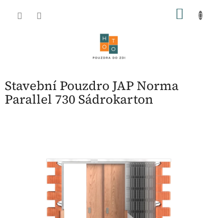
Přejít
NÁKU
na
obsah
KOŠÍK
Stavební Pouzdro JAP Norma
Parallel 730 Sádrokarton