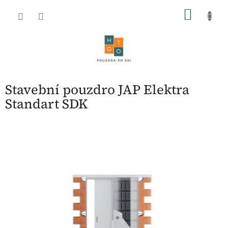
Přejít
NÁKU
na
obsah
KOŠÍK
Stavební pouzdro JAP Elektra
Standart SDK