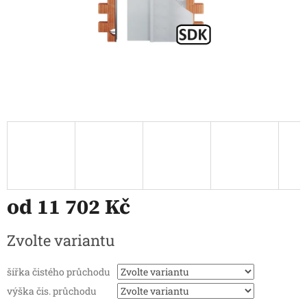
od
11 702 Kč
Měrná
Zvolte variantu
cena:
šířka čistého průchodu
výška čis. průchodu