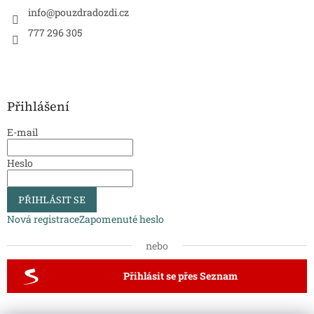
info
@
pouzdradozdi.cz
777 296 305
Přihlášení
E-mail
Heslo
PŘIHLÁSIT SE
Nová registrace
Zapomenuté heslo
nebo
Přihlásit se přes Seznam