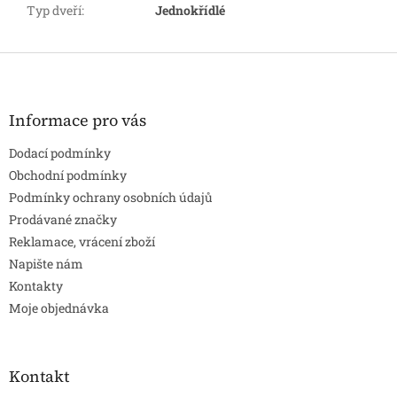
Typ dveří
:
Jednokřídlé
Z
á
p
a
Informace pro vás
t
Dodací podmínky
í
Obchodní podmínky
Podmínky ochrany osobních údajů
Prodávané značky
Reklamace, vrácení zboží
Napište nám
Kontakty
Moje objednávka
Kontakt