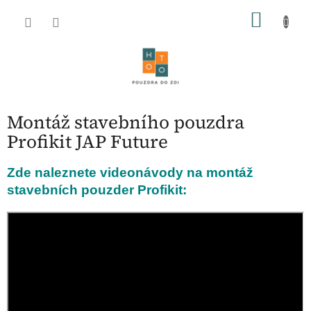
Přejít
NÁKU
na
obsah
KOŠÍK
Montáž stavebního pouzdra
Profikit JAP Future
Zde naleznete videonávody na montáž
stavebních pouzder Profikit: