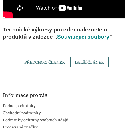
Technické výkresy pouzder naleznete u
produktů v záložce ,,
Související soubory
"
PŘEDCHOZÍ ČLÁNEK
DALŠÍ ČLÁNEK
Z
á
p
a
Informace pro vás
t
Dodací podmínky
í
Obchodní podmínky
Podmínky ochrany osobních údajů
Prodávané značky